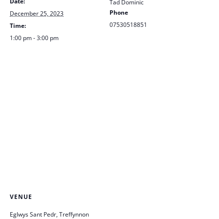
Date:
Tad Dominic
Phone
December 25, 2023
07530518851
Time:
1:00 pm - 3:00 pm
VENUE
Eglwys Sant Pedr, Treffynnon