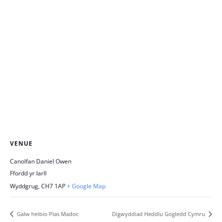
VENUE
Canolfan Daniel Owen
Ffordd yr Iarll
Wyddgrug
,
CH7 1AP
+ Google Map
Galw heibio Plas Madoc
Digwyddiad Heddlu Gogledd Cymru