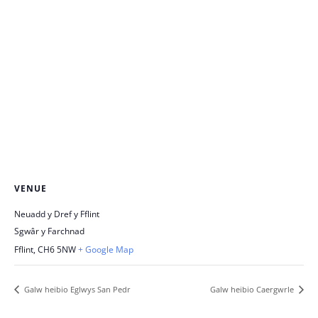
VENUE
Neuadd y Dref y Fflint
Sgwâr y Farchnad
Fflint
,
CH6 5NW
+ Google Map
Galw heibio Eglwys San Pedr
Galw heibio Caergwrle